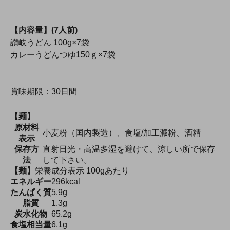
【内容量】(7人前)
讃岐うどん 100g×7袋
カレーうどんつゆ150ｇ×7袋
賞味期限：30日間
【麺】
原材料
小麦粉（国内製造）、食塩/加工澱粉、酒精
表示
保存方
直射日光・高温多湿を避けて、涼しい所で保存
法
して下さい。
【麺】
栄養成分表示 100gあたり
エネルギー
296kcal
たんぱく質
5.9g
脂質
1.3g
炭水化物
65.2g
食塩相当量
6.1g