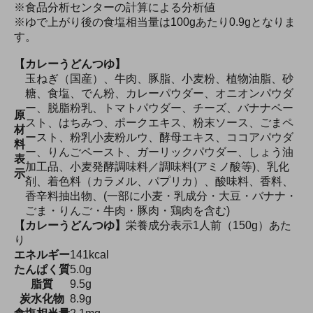
※食品分析センターの計算による分析値
※ゆで上がり後の食塩相当量は100gあたり0.9gとなりま
す。
【カレーうどんつゆ】
玉ねぎ（国産）、牛肉、豚脂、小麦粉、植物油脂、砂
糖、食塩、でん粉、カレーパウダー、オニオンパウダ
ー、脱脂粉乳、トマトパウダー、チーズ、バナナペー
原
スト、はちみつ、ポークエキス、粉末ソース、ごまペ
材
ースト、粉乳小麦粉ルウ、酵母エキス、ココアパウダ
料
ー、りんごペースト、ガーリックパウダー、しょう油
表
加工品、小麦発酵調味料／調味料(アミノ酸等)、乳化
示
剤、着色料（カラメル、パプリカ）、酸味料、香料、
香辛料抽出物、(一部に小麦・乳成分・大豆・バナナ・
ごま・りんご・牛肉・豚肉・鶏肉を含む)
【カレーうどんつゆ】
栄養成分表示1人前（150g）あた
り
エネルギー
141kcal
たんぱく質
5.0g
脂質
9.5g
炭水化物
8.9g