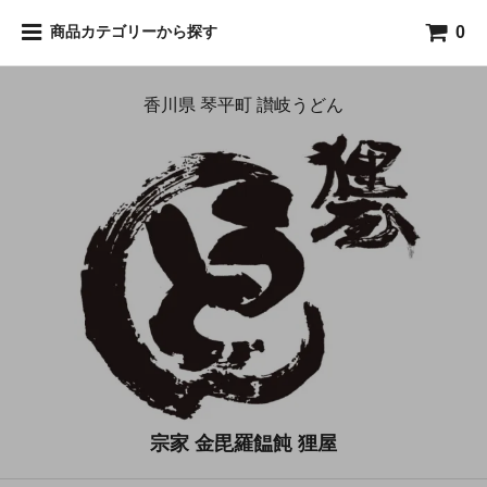
0
商品カテゴリーから探す
香川県 琴平町 讃岐うどん
宗家 金毘羅饂飩 狸屋