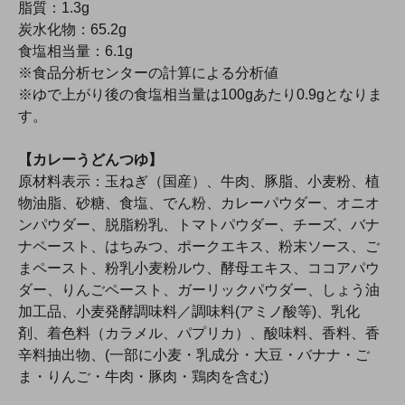
脂質：1.3g
炭水化物：65.2g
食塩相当量：6.1g
※食品分析センターの計算による分析値
※ゆで上がり後の食塩相当量は100gあたり0.9gとなりま
す。
【カレーうどんつゆ】
原材料表示：玉ねぎ（国産）、牛肉、豚脂、小麦粉、植
物油脂、砂糖、食塩、でん粉、カレーパウダー、オニオ
ンパウダー、脱脂粉乳、トマトパウダー、チーズ、バナ
ナペースト、はちみつ、ポークエキス、粉末ソース、ご
まペースト、粉乳小麦粉ルウ、酵母エキス、ココアパウ
ダー、りんごペースト、ガーリックパウダー、しょう油
加工品、小麦発酵調味料／調味料(アミノ酸等)、乳化
剤、着色料（カラメル、パプリカ）、酸味料、香料、香
辛料抽出物、(一部に小麦・乳成分・大豆・バナナ・ご
ま・りんご・牛肉・豚肉・鶏肉を含む)