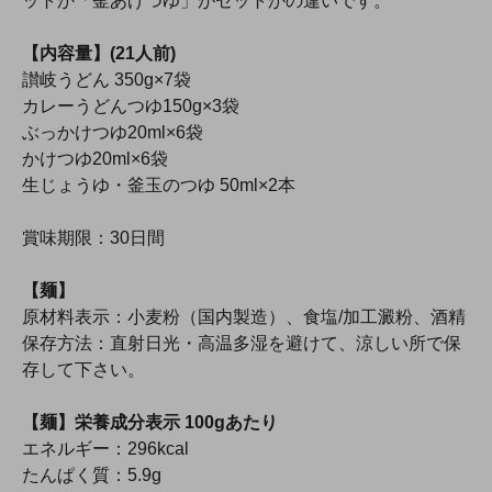
ットか「釜あげつゆ」がセットかの違いです。
【内容量】(21人前)
讃岐うどん 350g×7袋
カレーうどんつゆ150g×3袋
ぶっかけつゆ20ml×6袋
かけつゆ20ml×6袋
生じょうゆ・釜玉のつゆ 50ml×2本
賞味期限：30日間
【麺】
原材料表示：小麦粉（国内製造）、食塩/加工澱粉、酒精
保存方法：直射日光・高温多湿を避けて、涼しい所で保
存して下さい。
【麺】栄養成分表示 100gあたり
エネルギー：296kcal
たんぱく質：5.9g