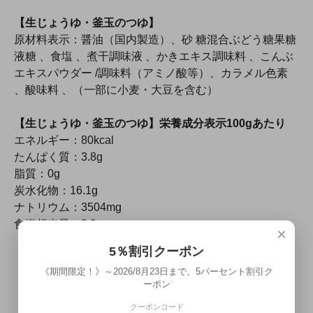
【生じょうゆ・釜玉のつゆ】
原材料表示：醤油（国内製造）、砂 糖混合ぶどう糖果糖
液糖 、食塩 、煮干調味液 、かきエキス調味料 、こんぶ
エキスパウダー /調味料（アミノ酸等）、カラメル色素
、酸味料 、（一部に小麦・大豆を含む）
【生じょうゆ・釜玉のつゆ】栄養成分表示100gあたり
エネルギー：80kcal
たんぱく質：3.8g
脂質：0g
炭水化物：16.1g
ナトリウム：3504mg
食塩相当量：8.9g
×
5％割引クーポン
《期間限定！》～2026/8月23日まで。5パーセント割引ク
ーポン
クーポンコード