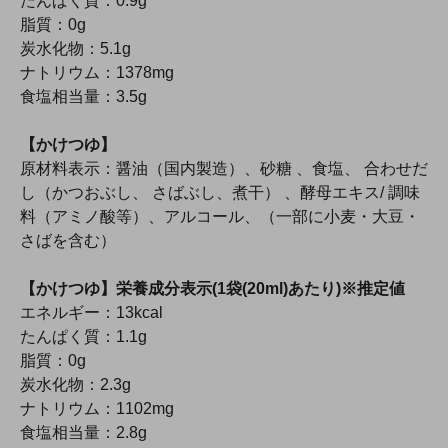
たんぱく質：0.9g
脂質：0g
炭水化物：5.1g
ナトリウム：1378mg
食塩相当量：3.5g
【かけつゆ】
原材料表示：醤油（国内製造）、砂糖 、食塩、 合わせだ
し（かつおぶし、 さばぶし、煮干） 、酵母エキス/ 調味
料（アミノ酸等）、アルコール、（一部に小麦・大豆・
さばを含む）
【かけつゆ】栄養成分表示(1袋(20ml)あたり)※推定値
エネルギー：13kcal
たんぱく質：1.1g
脂質：0g
炭水化物：2.3g
ナトリウム：1102mg
食塩相当量：2.8g