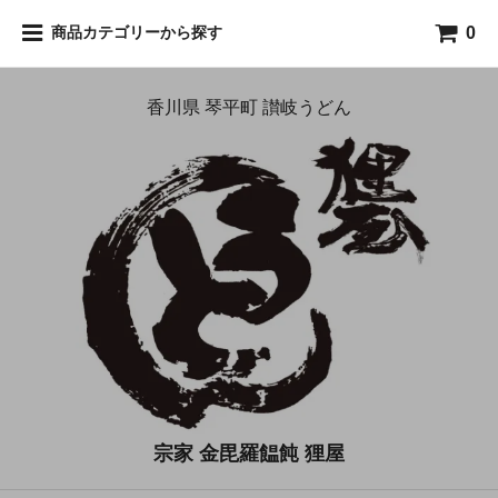
0
商品カテゴリーから探す
香川県 琴平町 讃岐うどん
宗家 金毘羅饂飩 狸屋