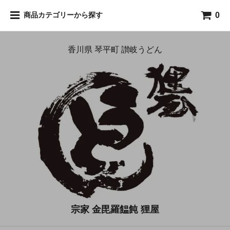
0
商品カテゴリーから探す
香川県 琴平町 讃岐うどん
宗家 金毘羅饂飩 狸屋