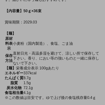
【内容量】50ｇ×36束
賞味期限：2029.03
【麺】
原材
料表
小麦粉（国内製造）、食塩、ごま油
示
直射日光・高温多湿を避けて、涼しい所で保存して
保存
下さい。香り、におい等の強いものと一緒に保存し
方法
ないで下さい。
【麺】
栄養成分表示 100gあたり
エネルギー
337kcal
たんぱく質
8.7g
脂質
1.5g
炭水化物
72.1g
食塩相当量
4.1g
※この数値は目安です。ゆで上げ後の食塩残存量0.4ｇ