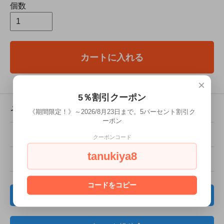
個数
カートに入れる
×
5％割引クーポン
その他の詳細情報
《期間限定！》～2026/8月23日まで。5パーセント割引ク
ーポン
販売価格
2,875円(税込)
クーポンコード
tanukiya8
商品番号
S-4
コードをコピー
レビューを見る(0件)