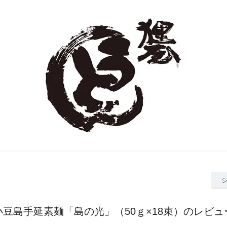
小豆島手延素麺「島の光」（50ｇ×18束）のレビュ