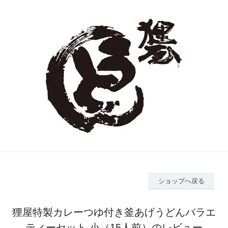
ショップへ戻る
狸屋特製カレーつゆ付き釜あげうどんバラエ
ティーセット 小（15人前）のレビュー