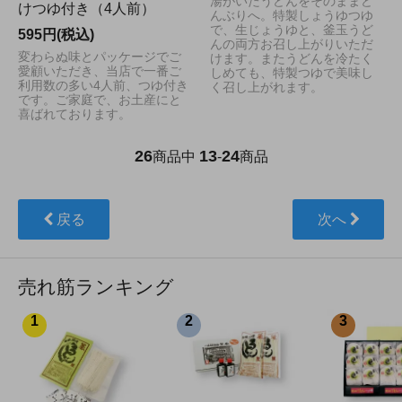
湯がいたうどんをそのままど
けつゆ付き（4人前）
んぶりへ。特製しょうゆつゆ
で、生じょうゆと、釜玉うど
595円(税込)
んの両方お召し上がりいただ
変わらぬ味とパッケージでご
けます。またうどんを冷たく
愛顧いただき、当店で一番ご
しめても、特製つゆで美味し
利用数の多い4人前、つゆ付き
く召し上がれます。
です。ご家庭で、お土産にと
喜ばれております。
26
13
24
商品中
-
商品
戻る
次へ
売れ筋ランキング
1
2
3