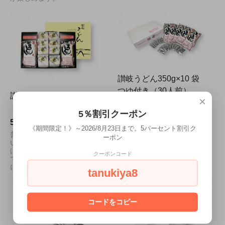
讃岐うどん350g×10 袋
つゆ付き（30人前）
讃岐うどん食べくらべセッ
×
5,650円(税込)
ト（20人前）
5％割引クーポン
家族みんなの好きなかけうど
5,785円(税込)
ん。届いたらあの方にも、お
《期間限定！》～2026/8月23日まで。5パーセント割引ク
すそ分けしたくなる、たっぷ
普段会えない大切な方に、届
ーポン
りセットです。かけうどんつ
いたら、きっと喜んでいただ
ゆ付きで、メニューのバリエ
ける、たっぷりな詰め合わせ
クーポンコード
ーションは無限です。
です。（大勢様の）ご自宅用
にも好評です。
tanukiya8
コードをコピー