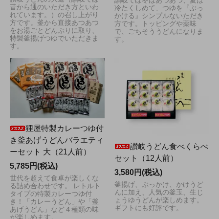
讃岐では冬はあつあつ、夏は
昔から通のいただき方といわ
冷たくしめて、つゆを『ぶっ
れています。）の召し上がり
かける』シンプルないただき
方です。釜から直接あつあつ
方です。トッピングや薬味
をお湯ごとどんぶりに取り、
で、ごちそううどんになりま
特製釜揚げつゆでいただきま
す。
す。
狸屋特製カレーつゆ付
き釜あげうどんバラエティ
讃岐うどん食べくらべ
ーセット 大（21人前）
セット（12人前）
5,785円(税込)
3,580円(税込)
世代を超えて食卓が楽しくな
釜揚げ、ぶっかけ、かけうど
る詰め合わせです。 レトルト
んに加え、人気の釜玉、生じ
タイプの特製カレーつゆ付
ょうゆうどんが楽しめます。
き！「カレーうどん」や「釜
ギフトにも好評です。
あげうどん」など４種類の味
が楽しめます。