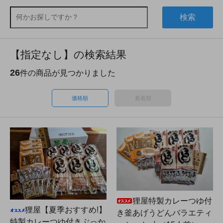
検索
【指定なし】の検索結果
26
件の商品が見つかりました
価格順
新着順
狸屋特製カレーつゆ付
狸屋【夏季おすすめ!】
き釜あげうどんバラエティ
特製カレーつゆ付きぶっか