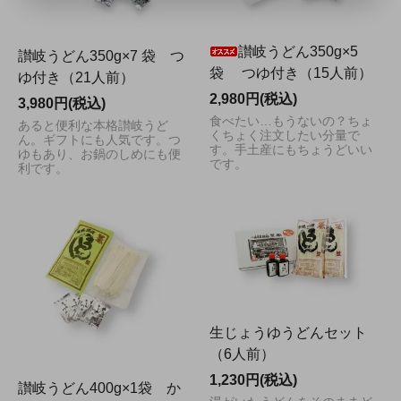
讃岐うどん350g×5
讃岐うどん350g×7 袋 つ
袋 つゆ付き（15人前）
ゆ付き（21人前）
2,980円(税込)
3,980円(税込)
食べたい…もうないの？ちょ
あると便利な本格讃岐うど
くちょく注文したい分量で
ん。ギフトにも人気です。つ
す。手土産にもちょうどいい
ゆもあり、お鍋のしめにも便
です。
利です。
生じょうゆうどんセット
（6人前）
1,230円(税込)
讃岐うどん400g×1袋 か