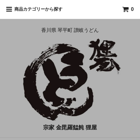
0
商品カテゴリーから探す
香川県 琴平町 讃岐うどん
宗家 金毘羅饂飩 狸屋